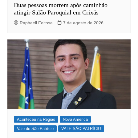
Duas pessoas morrem após caminhão
atingir Salão Paroquial em Crixás
Raphaell Feitosa
7 de agosto de 2026
Aconteceu na Região
Nova América
Vale do São Patrício
VALE SÃO PATRÍCIO