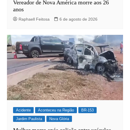
Vereador de Nova América morre aos 26
anos
Raphaell Feitosa
6 de agosto de 2026
Acidente
Aconteceu na Região
BR-153
Jardim Paulista
Nova Glória
Mulher morre após colisão entre veículos