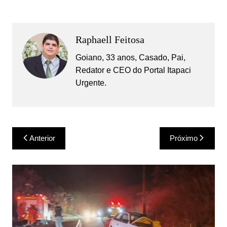
Raphaell Feitosa
Goiano, 33 anos, Casado, Pai,
Redator e CEO do Portal Itapaci
Urgente.
Navegação
Anterior
Próximo
de
Post