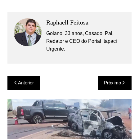
Raphaell Feitosa
Goiano, 33 anos, Casado, Pai,
Redator e CEO do Portal Itapaci
Urgente.
Navegação
Anterior
Próximo
de
Post