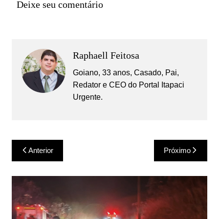
Deixe seu comentário
Raphaell Feitosa
Goiano, 33 anos, Casado, Pai,
Redator e CEO do Portal Itapaci
Urgente.
Navegação
Anterior
Próximo
de
Post