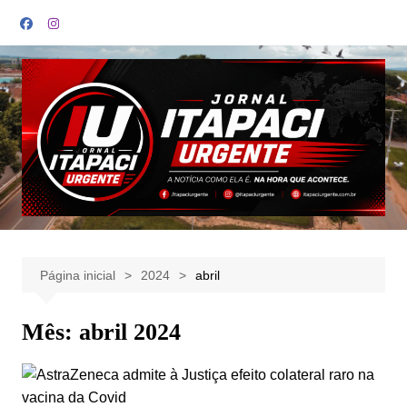
Ir
para
o
conteúdo
Página inicial
2024
abril
Mês:
abril 2024