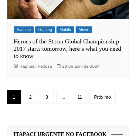
Fashion
Gaming
Mobile
Movie
Heroes of the Storm Global Championship
2017 starts tomorrow, here’s what you need
to know
Raphaell Feitosa
28 de abril de 2024
Paginação
1
2
3
…
11
Próximo
de
posts
ITAPACI URGENTE NO FACEBOOK