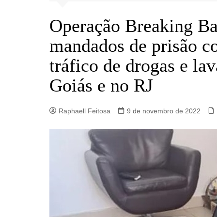
Barro Alto
Operação Breaking Ba
Campinorte
Campos Verdes
mandados de prisão co
Carmo do Rio Verde
tráfico de drogas e l
Catalão
Goiás e no RJ
Ceres
Crixás
Raphaell Feitosa
9 de novembro de 2022
Estrela do Norte
Goianésia
Goiânia
Guarinos
Hidrolina
Ipiranga de Goiás
Itaberaí