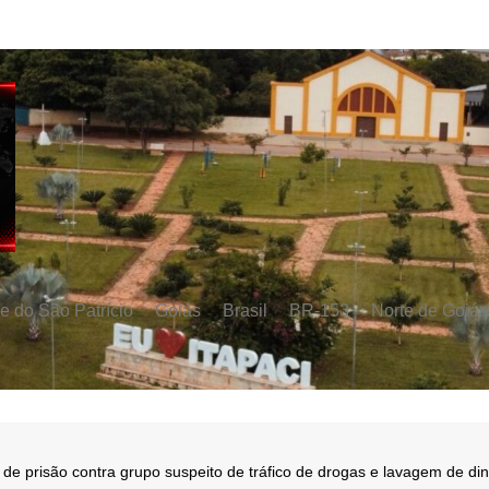
e do São Patrício
Goiás
Brasil
BR-153
Norte de Goiás
e prisão contra grupo suspeito de tráfico de drogas e lavagem de di