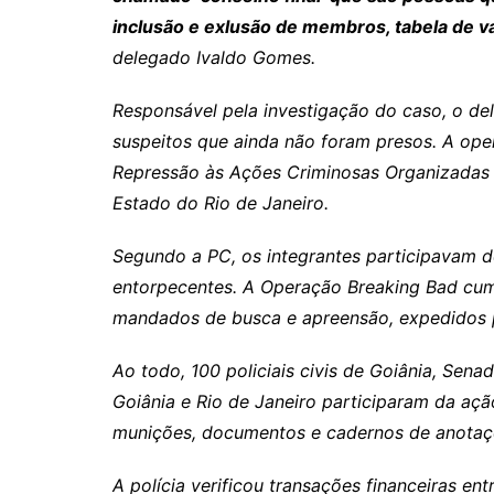
Rianápolis
inclusão e exlusão de membros, tabela de va
Rio Verde
delegado Ivaldo Gomes.
Rubiataba
Responsável pela investigação do caso, o de
Santa Isabel
suspeitos que ainda não foram presos. A oper
Santa Terezinha de Goiá
Repressão às Ações Criminosas Organizadas (
São Luiz do Norte
Estado do Rio de Janeiro.
Senador Canedo
Segundo a PC, os integrantes participavam do
Uirapuru
entorpecentes. A Operação Breaking Bad cum
Uruaçu
mandados de busca e apreensão, expedidos p
Uruana
Ao todo, 100 policiais civis de Goiânia, Sena
Uirapuru
Goiânia e Rio de Janeiro participaram da açã
munições, documentos e cadernos de anotaç
A polícia verificou transações financeiras e