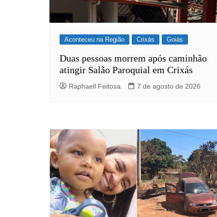
Aconteceu na Região
Crixás
Goiás
Duas pessoas morrem após caminhão
atingir Salão Paroquial em Crixás
Raphaell Feitosa
7 de agosto de 2026