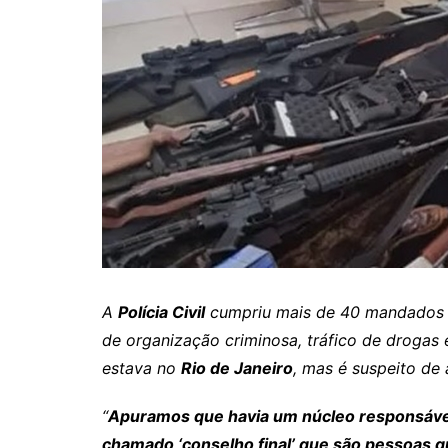
Itaguaru
Itapuranga
Jaraguá
Jardim Paulista
Jataí
Nerópolis
Niquelândia
Nova América
Nova Crixás
A
Polícia Civil
cumpriu mais de 40 mandados
Nova Glória
de organização criminosa, tráfico de drogas 
Nova Iguaçu de Goiás
estava no
Rio de Janeiro
, mas é suspeito de
Porangatu
“
Apuramos que havia um núcleo responsável
Rialma
chamado ‘conselho final’ que são pessoas q