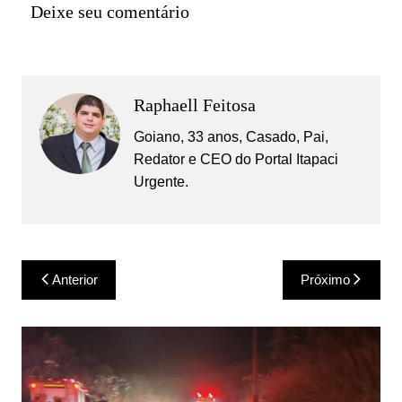
Deixe seu comentário
Raphaell Feitosa
Goiano, 33 anos, Casado, Pai,
Redator e CEO do Portal Itapaci
Urgente.
Navegação
Anterior
Próximo
de
Post