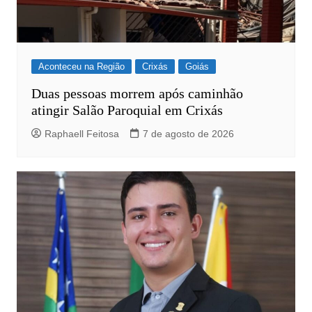
Aconteceu na Região
Crixás
Goiás
Duas pessoas morrem após caminhão
atingir Salão Paroquial em Crixás
Raphaell Feitosa
7 de agosto de 2026