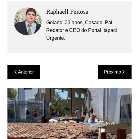
Raphaell Feitosa
Goiano, 33 anos, Casado, Pai,
Redator e CEO do Portal Itapaci
Urgente.
Navegação
Anterior
Próximo
de
Post