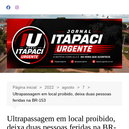
Ir
para
o
conteúdo
Página inicial
2022
agosto
7
Ultrapassagem em local proibido, deixa duas pessoas
feridas na BR-153
Ultrapassagem em local proibido,
deixa duas pessoas feridas na BR-