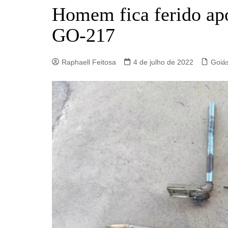
Barro Alto
Homem fica ferido ap
Campinorte
GO-217
Campos Verdes
Carmo do Rio Verde
Raphaell Feitosa
4 de julho de 2022
Goiá
Catalão
Ceres
Crixás
Estrela do Norte
Goianésia
Goiânia
Guarinos
Hidrolina
Ipiranga de Goiás
Itaberaí