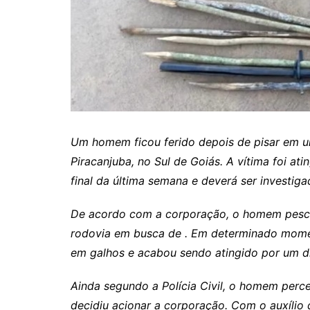
Itaguaru
Itapuranga
Jaraguá
Jardim Paulista
Jataí
Nerópolis
Um homem ficou ferido depois de pisar em u
Niquelândia
Piracanjuba, no Sul de Goiás. A vítima foi at
Nova América
final da última semana e deverá ser investiga
Nova Crixás
De acordo com a corporação, o homem pesca
Nova Glória
rodovia em busca de . Em determinado momen
Nova Iguaçu de Goiás
em galhos e acabou sendo atingido por um dis
Porangatu
Ainda segundo a Polícia Civil, o homem perc
Rialma
decidiu acionar a corporação. Com o auxílio 