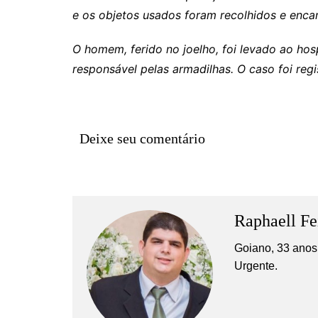
Rianápolis
e os objetos usados foram recolhidos e enca
Rio Verde
O homem, ferido no joelho, foi levado ao hos
Rubiataba
responsável pelas armadilhas. O caso foi regi
Santa Isabel
Santa Terezinha de Goiá
São Luiz do Norte
Deixe seu comentário
Senador Canedo
Uirapuru
Uruaçu
Uruana
Raphaell Fe
Uirapuru
Goiano, 33 anos,
Urgente.