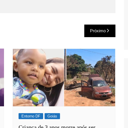
Próximo
Entorno DF
Goiás
Criança de 3 anos morre após ser