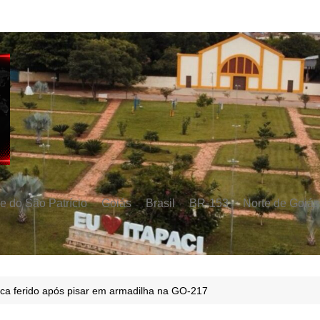
e do São Patrício
Goiás
Brasil
BR-153
Norte de Goiás
ca ferido após pisar em armadilha na GO-217