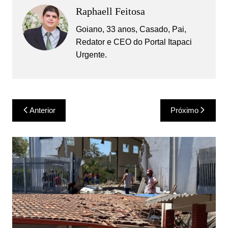
Raphaell Feitosa
Goiano, 33 anos, Casado, Pai,
Redator e CEO do Portal Itapaci
Urgente.
Navegação
Anterior
Próximo
de
Post