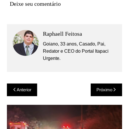
Deixe seu comentário
Raphaell Feitosa
Goiano, 33 anos, Casado, Pai,
Redator e CEO do Portal Itapaci
Urgente.
Navegação
Anterior
Próximo
de
Post