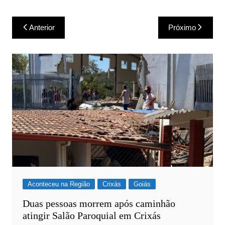
Navegação
Anterior
Próximo
de
Post
Aconteceu na Região
Crixás
Goiás
Duas pessoas morrem após caminhão
atingir Salão Paroquial em Crixás