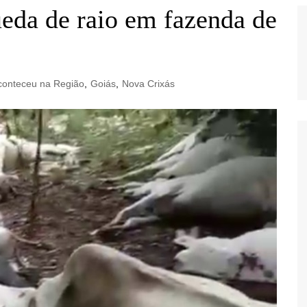
eda de raio em fazenda de
conteceu na Região
,
Goiás
,
Nova Crixás