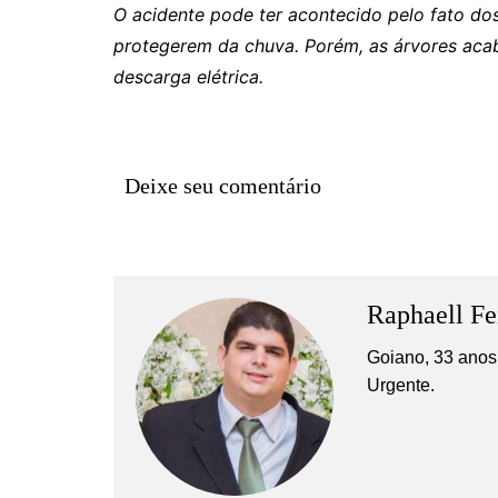
Rianápolis
O acidente pode ter acontecido pelo fato do
Rio Verde
protegerem da chuva. Porém, as árvores acab
descarga elétrica.
Rubiataba
Santa Isabel
Santa Terezinha de Goiá
Deixe seu comentário
São Luiz do Norte
Senador Canedo
Uirapuru
Uruaçu
Raphaell Fe
Uruana
Goiano, 33 anos,
Uirapuru
Urgente.