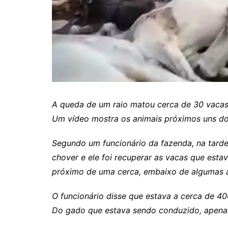
Itaguaru
Itapuranga
Jaraguá
Jardim Paulista
Jataí
Nerópolis
A queda de um raio matou cerca de 30 vac
Niquelândia
Um vídeo mostra os animais próximos uns dos
Nova América
Segundo um funcionário da fazenda, na tarde
Nova Crixás
chover e ele foi recuperar as vacas que est
Nova Glória
próximo de uma cerca, embaixo de algumas ár
Nova Iguaçu de Goiás
O funcionário disse que estava a cerca de 4
Porangatu
Do gado que estava sendo conduzido, apenas
Rialma