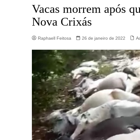
Barro Alto
Vacas morrem após qu
Campinorte
Nova Crixás
Campos Verdes
Carmo do Rio Verde
Raphaell Feitosa
26 de janeiro de 2022
A
Catalão
Ceres
Crixás
Estrela do Norte
Goianésia
Goiânia
Guarinos
Hidrolina
Ipiranga de Goiás
Itaberaí