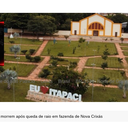
e do São Patrício
Goiás
Brasil
BR-153
Norte de Goiás
 morrem após queda de raio em fazenda de Nova Crixás