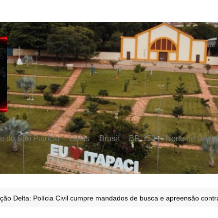
e do São Patrício
Goiás
Brasil
BR-153
Norte de Goiás
ão Delta: Polícia Civil cumpre mandados de busca e apreensão contra