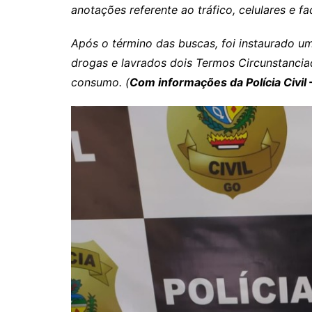
Rianápolis
anotações referente ao tráfico, celulares e f
Rio Verde
Após o término das buscas, foi instaurado um 
Rubiataba
drogas e lavrados dois Termos Circunstancia
Santa Isabel
consumo. (
Com informações da Polícia Civil
Santa Terezinha de Goiá
São Luiz do Norte
Senador Canedo
Uirapuru
Uruaçu
Uruana
Uirapuru