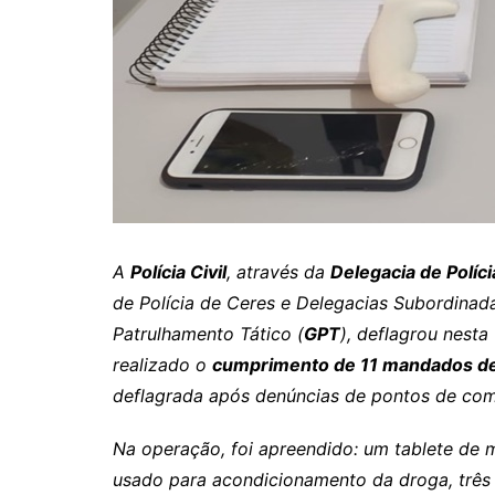
Itaguaru
Itapuranga
Jaraguá
Jardim Paulista
Jataí
Nerópolis
Niquelândia
A
Polícia Civil
, através da
Delegacia de Políci
Nova América
de Polícia de Ceres e Delegacias Subordinadas
Nova Crixás
Patrulhamento Tático (
GPT
), deflagrou nesta
Nova Glória
realizado o
cumprimento de 11 mandados de 
Nova Iguaçu de Goiás
deflagrada após denúncias de pontos de co
Porangatu
Na operação, foi apreendido: um tablete de 
Rialma
usado para acondicionamento da droga, trê