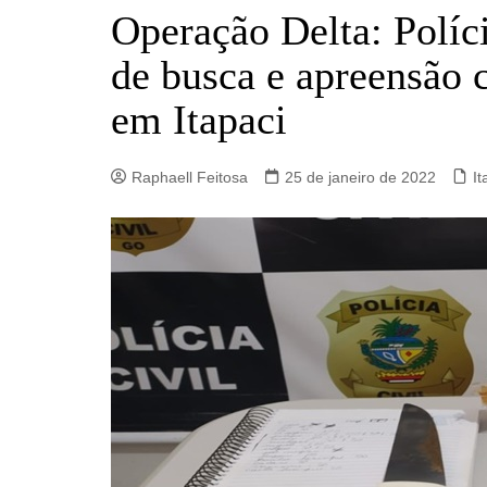
Barro Alto
Operação Delta: Polí
Campinorte
de busca e apreensão c
Campos Verdes
em Itapaci
Carmo do Rio Verde
Catalão
Raphaell Feitosa
25 de janeiro de 2022
It
Ceres
Crixás
Estrela do Norte
Goianésia
Goiânia
Guarinos
Hidrolina
Ipiranga de Goiás
Itaberaí