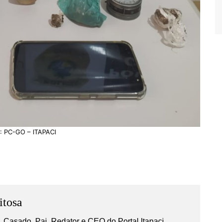
 PC-GO – ITAPACI
itosa
 Casado, Pai, Redator e CEO do Portal Itapaci