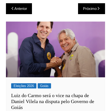
Navegação
Anterior
Próximo
de
Post
Eleições 2026
Goiás
Luiz do Carmo será o vice na chapa de
Daniel Vilela na disputa pelo Governo de
Goiás