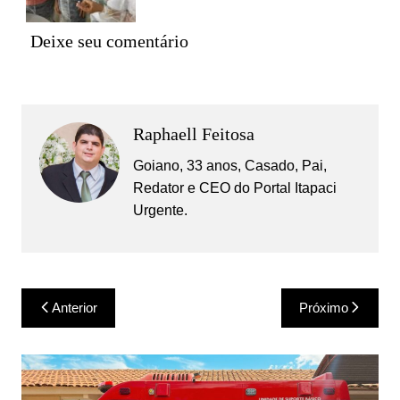
Deixe seu comentário
Raphaell Feitosa
Goiano, 33 anos, Casado, Pai,
Redator e CEO do Portal Itapaci
Urgente.
Navegação
Anterior
Próximo
de
Post