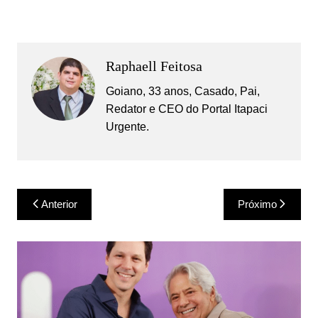
Raphaell Feitosa
Goiano, 33 anos, Casado, Pai,
Redator e CEO do Portal Itapaci
Urgente.
Navegação
Anterior
Próximo
de
Post