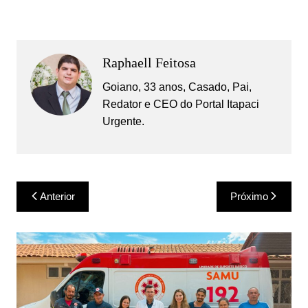
Raphaell Feitosa
Goiano, 33 anos, Casado, Pai,
Redator e CEO do Portal Itapaci
Urgente.
Navegação
Anterior
Próximo
de
Post