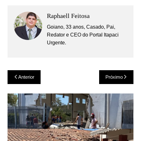
Raphaell Feitosa
Goiano, 33 anos, Casado, Pai,
Redator e CEO do Portal Itapaci
Urgente.
Navegação
Anterior
Próximo
de
Post