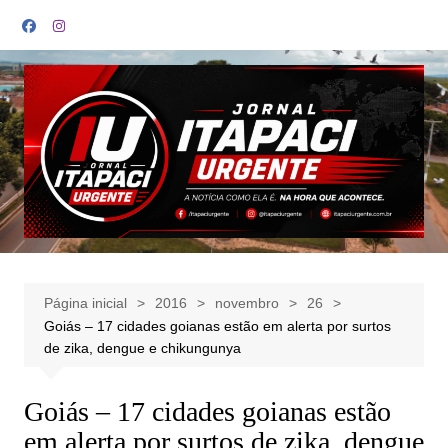
Ir
para
o
conteúdo
Página inicial
2016
novembro
26
Goiás – 17 cidades goianas estão em alerta por surtos
de zika, dengue e chikungunya
Goiás – 17 cidades goianas estão
em alerta por surtos de zika, dengue