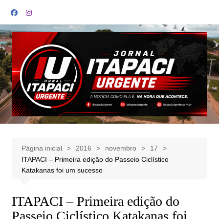
Ir
para
o
conteúdo
Página inicial
2016
novembro
17
ITAPACI – Primeira edição do Passeio Ciclístico
Katakanas foi um sucesso
ITAPACI – Primeira edição do
Passeio Ciclístico Katakanas foi