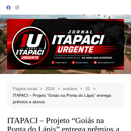
Ir
para
o
conteúdo
Página inicial
2016
outubro
31
ITAPACI – Projeto “Goiás na Ponta do Lápis” entrega
prêmios a alunos
ITAPACI – Projeto “Goiás na
Ponta do Lápis” entrega prêmios a