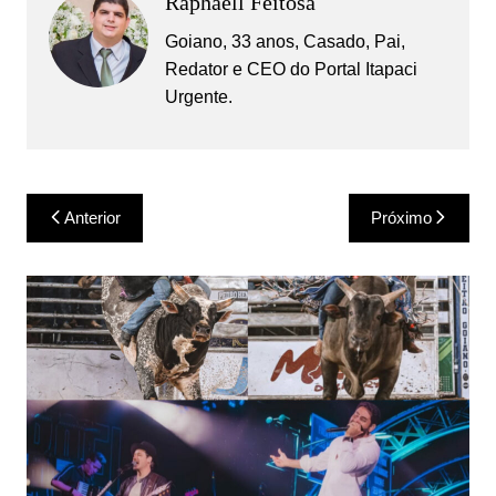
Raphaell Feitosa
Goiano, 33 anos, Casado, Pai,
Redator e CEO do Portal Itapaci
Urgente.
Navegação
Anterior
Próximo
de
Post