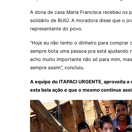
Rianápolis
Rio Verde
A dona de casa Maria Francisca recebeu os 
solidário de BUIÚ. A moradora disse que o j
Rubiataba
representante do povo.
Santa Isabel
Santa Terezinha de Goiá
“Hoje eu não tenho o dinheiro para comprar 
São Luiz do Norte
sempre bota uma pessoa pra está ajudando nó
acho muito importante não só para mim, mas 
Senador Canedo
sempre assim”, concluiu.
Uirapuru
Uruaçu
A equipe do ITAPACI URGENTE, aproveita a 
Uruana
esta bela ação e que o mesmo continue ass
Uirapuru