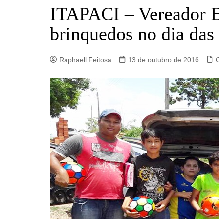
Barro Alto
ITAPACI – Vereador B
Campinorte
brinquedos no dia das
Campos Verdes
Carmo do Rio Verde
Raphaell Feitosa
13 de outubro de 2016
Catalão
Ceres
Crixás
Estrela do Norte
Goianésia
Goiânia
Guarinos
Hidrolina
Ipiranga de Goiás
Itaberaí