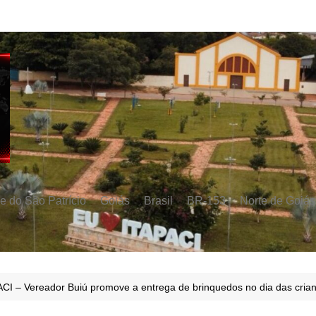
e do São Patrício
Goiás
Brasil
BR-153
Norte de Goiás
CI – Vereador Buiú promove a entrega de brinquedos no dia das cria