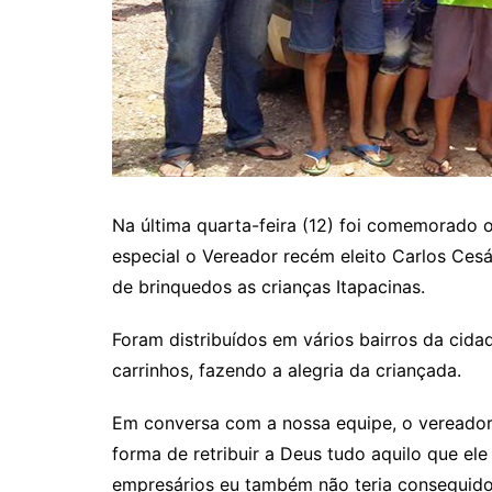
Itaguaru
Itapuranga
Jaraguá
Jardim Paulista
Jataí
Nerópolis
Na última quarta-feira (12) foi comemorado o
Niquelândia
especial o Vereador recém eleito Carlos Ces
Nova América
de brinquedos as crianças Itapacinas.
Nova Crixás
Foram distribuídos em vários bairros da cida
Nova Glória
carrinhos, fazendo a alegria da criançada.
Nova Iguaçu de Goiás
Em conversa com a nossa equipe, o vereador 
Porangatu
forma de retribuir a Deus tudo aquilo que ele
Rialma
empresários eu também não teria conseguido te