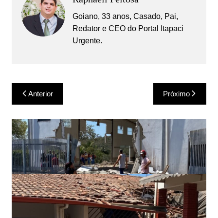
Goiano, 33 anos, Casado, Pai,
Redator e CEO do Portal Itapaci
Urgente.
Navegação
Anterior
Próximo
de
Post