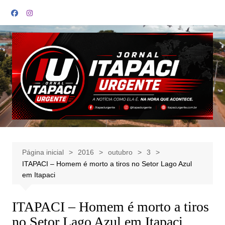
Ir
para
o
conteúdo
Página inicial
2016
outubro
3
ITAPACI – Homem é morto a tiros no Setor Lago Azul
em Itapaci
ITAPACI – Homem é morto a tiros
no Setor Lago Azul em Itapaci