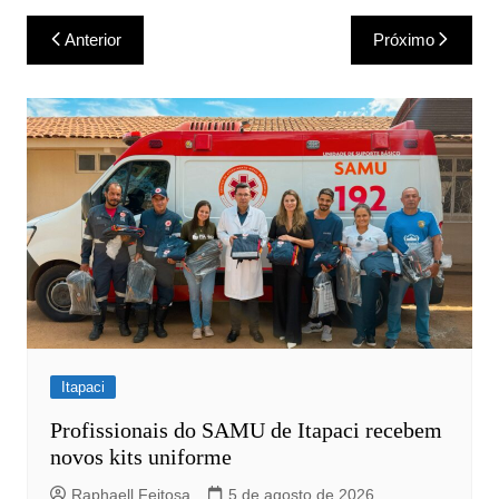
Navegação
Anterior
Próximo
de
Post
Itapaci
Profissionais do SAMU de Itapaci recebem
novos kits uniforme
Raphaell Feitosa
5 de agosto de 2026