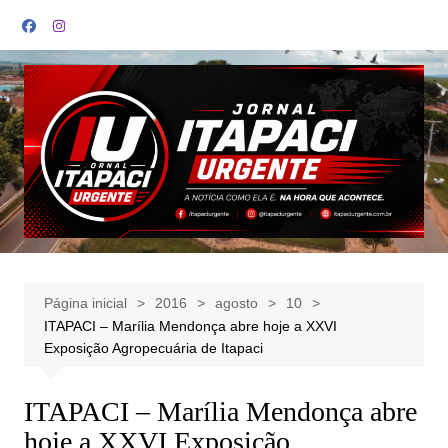
Ir
para
o
conteúdo
Página inicial
2016
agosto
10
ITAPACI – Marília Mendonça abre hoje a XXVI
Exposição Agropecuária de Itapaci
ITAPACI – Marília Mendonça abre
hoje a XXVI Exposição