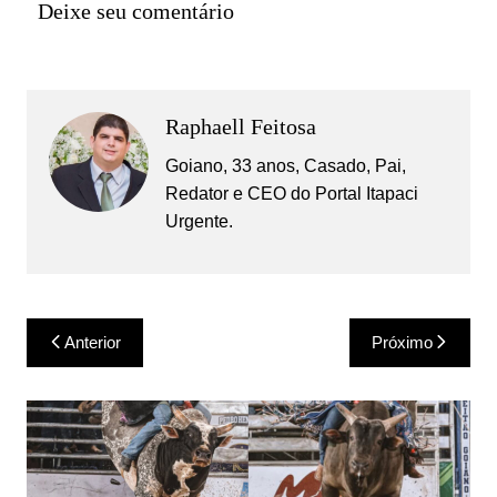
Deixe seu comentário
Raphaell Feitosa
Goiano, 33 anos, Casado, Pai,
Redator e CEO do Portal Itapaci
Urgente.
Navegação
Anterior
Próximo
de
Post