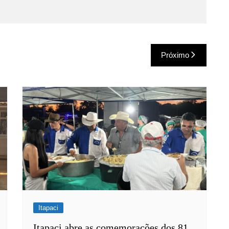
Próximo
Itapaci
Itapaci abre as comemorações dos 81