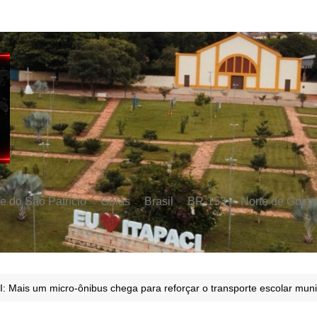
e do São Patrício
Goiás
Brasil
BR-153
Norte de Goiás
: Mais um micro-ônibus chega para reforçar o transporte escolar muni