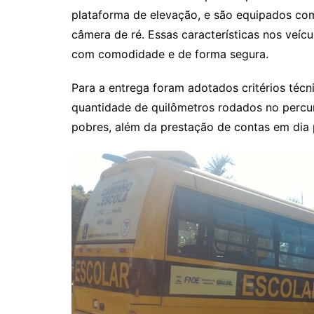
Rianápolis
plataforma de elevação, e são equipados com
Rio Verde
câmera de ré. Essas características nos veíc
Rubiataba
com comodidade e de forma segura.
Santa Isabel
Para a entrega foram adotados critérios téc
Santa Terezinha de Goiá
quantidade de quilômetros rodados no percur
São Luiz do Norte
pobres, além da prestação de contas em dia 
Senador Canedo
Uirapuru
Uruaçu
Uruana
Uirapuru