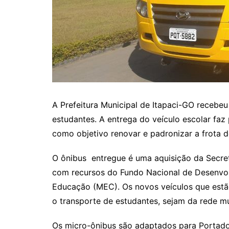
Itaguaru
Itapuranga
Jaraguá
Jardim Paulista
Jataí
Nerópolis
A Prefeitura Municipal de Itapaci-GO recebe
Niquelândia
estudantes. A entrega do veículo escolar fa
Nova América
como objetivo renovar e padronizar a frota d
Nova Crixás
O ônibus entregue é uma aquisição da Secre
Nova Glória
com recursos do Fundo Nacional de Desenvo
Nova Iguaçu de Goiás
Educação (MEC). Os novos veículos que estão 
Porangatu
o transporte de estudantes, sejam da rede mu
Rialma
Os micro-ônibus são adaptados para Portad