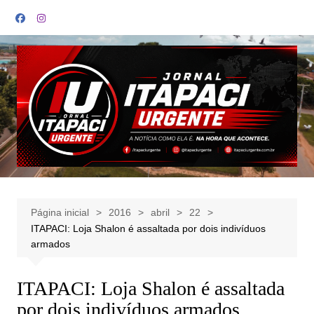
Ir
para
o
conteúdo
Página inicial
2016
abril
22
ITAPACI: Loja Shalon é assaltada por dois indivíduos
armados
ITAPACI: Loja Shalon é assaltada
por dois indivíduos armados