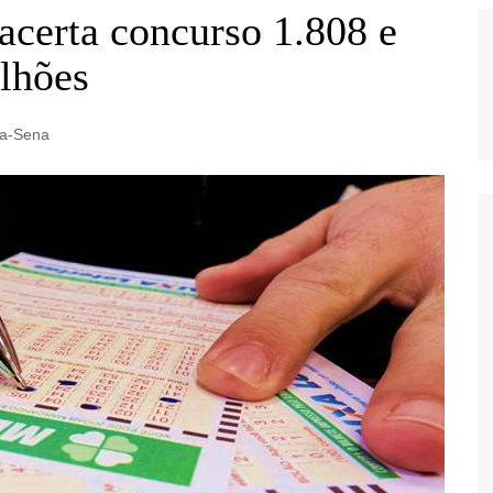
certa concurso 1.808 e
lhões
a-Sena