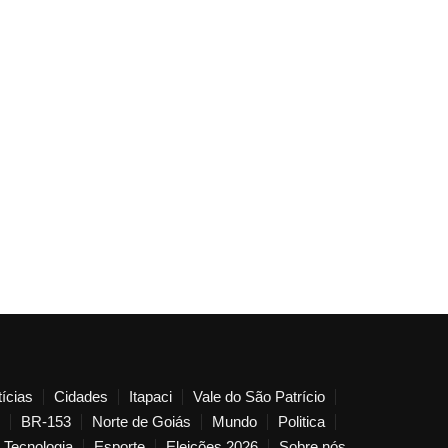
ícias
Cidades
Itapaci
Vale do São Patrício
BR-153
Norte de Goiás
Mundo
Politica
Tecnologia
Esporte
Eleições 2026
Sobre nós