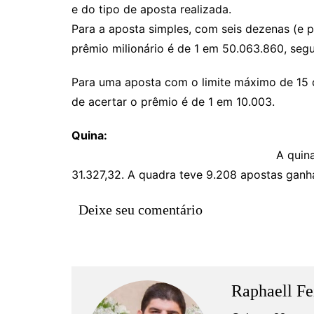
Rianápolis
e do tipo de aposta realizada.
Rio Verde
Para a aposta simples, com seis dezenas (e p
prêmio milionário é de 1 em 50.063.860, seg
Rubiataba
Santa Isabel
Para uma aposta com o limite máximo de 15 d
Santa Terezinha de Goiá
de acertar o prêmio é de 1 em 10.003.
São Luiz do Norte
Qu
Senador Canedo
A quin
Uirapuru
31.327,32. A quadra teve 9.208 apostas ganh
Uruaçu
Deixe seu comentário
Uruana
Uirapuru
Raphaell Fe