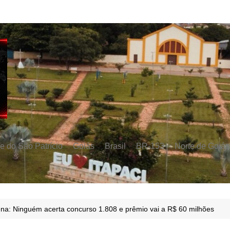
e do São Patrício
Goiás
Brasil
BR-153
Norte de Goiás
a: Ninguém acerta concurso 1.808 e prêmio vai a R$ 60 milhões