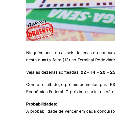
Itaguaru
Itapuranga
Jaraguá
Jardim Paulista
Jataí
Nerópolis
Ninguém acertou as seis dezenas do concurso
Niquelândia
nesta quarta-feira (13) no Terminal Rodoviári
Nova América
Veja as dezenas sorteadas:
02
–
14
–
20
–
2
Nova Crixás
Nova Glória
Com o resultado, o prêmio acumulou para R$
Nova Iguaçu de Goiás
Econômica Federal. O próximo sorteio será r
Porangatu
Probabilidades:
Rialma
A probabilidade de vencer em cada concurs