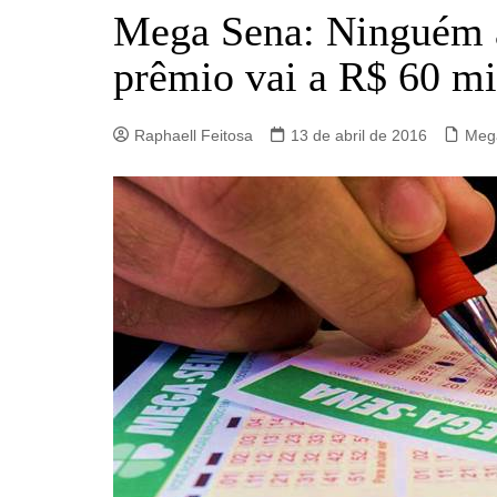
Barro Alto
Mega Sena: Ninguém a
Campinorte
prêmio vai a R$ 60 mi
Campos Verdes
Carmo do Rio Verde
Raphaell Feitosa
13 de abril de 2016
Meg
Catalão
Ceres
Crixás
Estrela do Norte
Goianésia
Goiânia
Guarinos
Hidrolina
Ipiranga de Goiás
Itaberaí