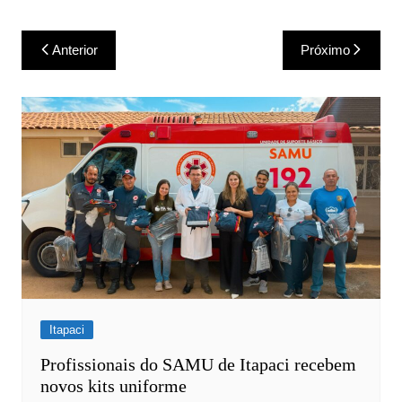
Navegação
Anterior
Próximo
de
Post
Itapaci
Profissionais do SAMU de Itapaci recebem
novos kits uniforme