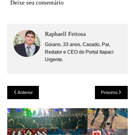
Deixe seu comentário
Raphaell Feitosa
Goiano, 33 anos, Casado, Pai,
Redator e CEO do Portal Itapaci
Urgente.
Navegação
Anterior
Próximo
de
Post