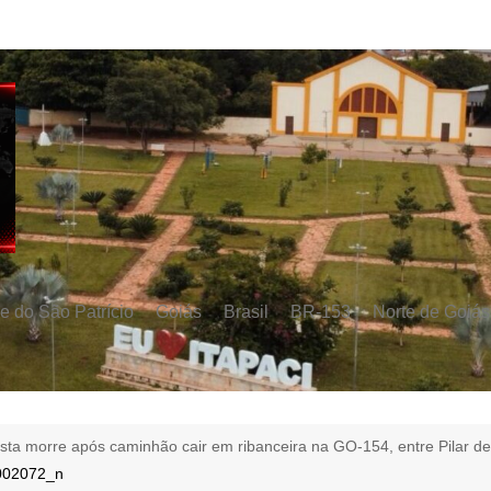
e do São Patrício
Goiás
Brasil
BR-153
Norte de Goiás
sta morre após caminhão cair em ribanceira na GO-154, entre Pilar de
002072_n