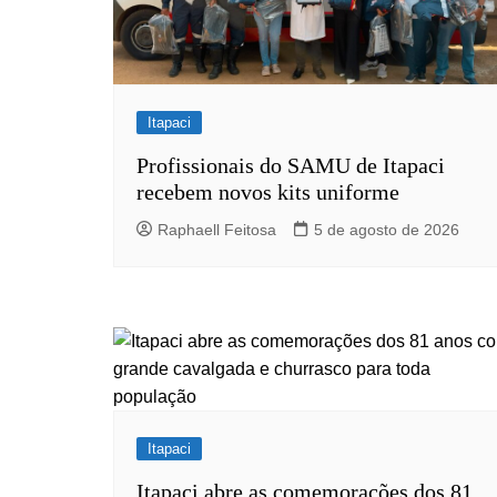
Rianápolis
Rio Verde
Rubiataba
Santa Isabel
Itapaci
Santa Terezinha de Goiá
Profissionais do SAMU de Itapaci
São Luiz do Norte
recebem novos kits uniforme
Senador Canedo
Raphaell Feitosa
5 de agosto de 2026
Uirapuru
Uruaçu
Uruana
Uirapuru
Itapaci
Itapaci abre as comemorações dos 81