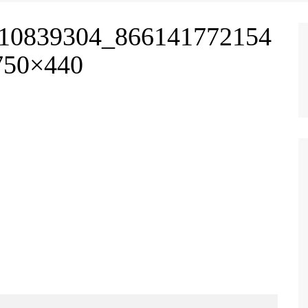
10839304_866141772154
750×440