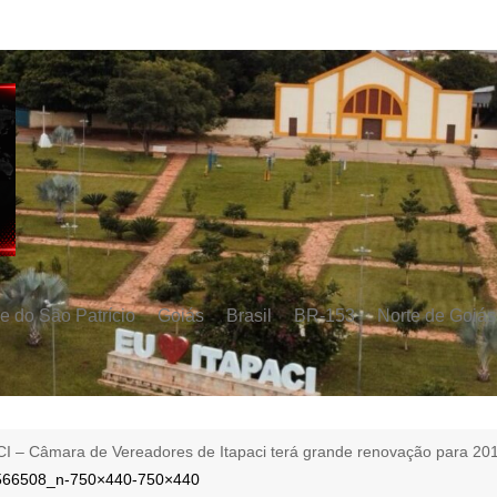
e do São Patrício
Goiás
Brasil
BR-153
Norte de Goiás
I – Câmara de Vereadores de Itapaci terá grande renovação para 20
66508_n-750×440-750×440