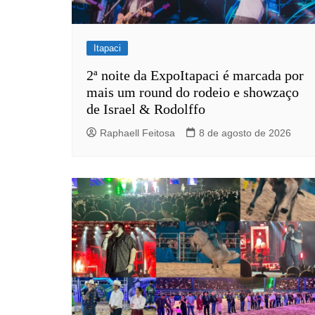
Rianápolis
Rio Verde
Itapaci
Rubiataba
Santa Isabel
2ª noite da ExpoItapaci é marcada por
mais um round do rodeio e showzaço
Santa Terezinha de Goiá
de Israel & Rodolffo
São Luiz do Norte
Raphaell Feitosa
8 de agosto de 2026
Senador Canedo
Uirapuru
Uruaçu
Uruana
Uirapuru