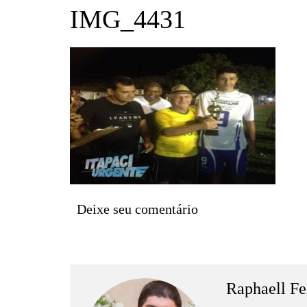
Barro Alto
IMG_4431
Campinorte
Campos Verdes
Carmo do Rio Verde
Catalão
Ceres
Crixás
Estrela do Norte
Goianésia
Deixe seu comentário
Goiânia
Guarinos
Hidrolina
Ipiranga de Goiás
Raphaell Fe
Itaberaí