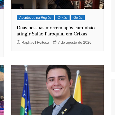
Aconteceu na Região
Crixás
Goiás
Duas pessoas morrem após caminhão
atingir Salão Paroquial em Crixás
s
Raphaell Feitosa
7 de agosto de 2026