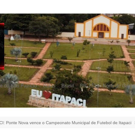
e do São Patrício
Goiás
Brasil
BR-153
Norte de Goiás
CI: Ponte Nova vence o Campeonato Municipal de Futebol de Itapaci