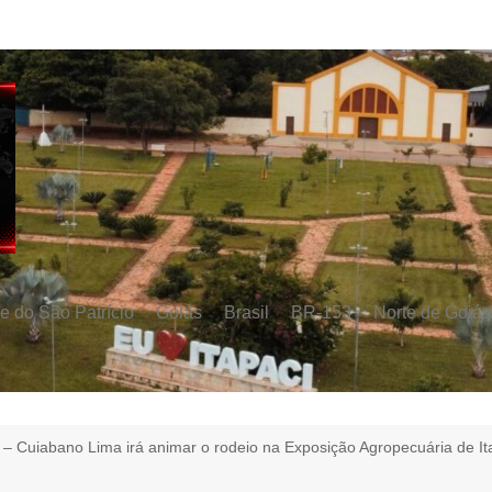
e do São Patrício
Goiás
Brasil
BR-153
Norte de Goiás
 – Cuiabano Lima irá animar o rodeio na Exposição Agropecuária de It