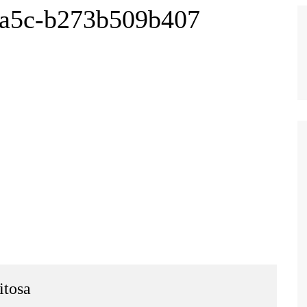
9a5c-b273b509b407
itosa