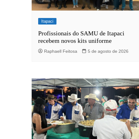
Rianápolis
Rio Verde
Itapaci
Rubiataba
Santa Isabel
Profissionais do SAMU de Itapaci
recebem novos kits uniforme
Santa Terezinha de Goiá
Raphaell Feitosa
5 de agosto de 2026
São Luiz do Norte
Senador Canedo
Uirapuru
Uruaçu
Uruana
Uirapuru