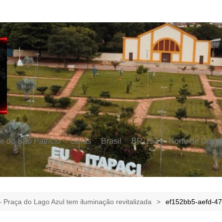
e do São Patrício
Goiás
Brasil
BR-153
Norte de Goiás
 Praça do Lago Azul tem iluminação revitalizada
ef152bb5-aefd-4