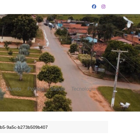
Mundo
Politica
Saúde
Tecnologia
7b5-9a5c-b273b509b407